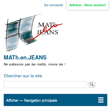
Aller
Se connecter
Adhérer - Nous soutenir
Menu
au
contenu
user
principal
non
identifié
MATh.en.JEANS
Ne subissons pas les maths, vivons les !
Chercher sur le site
Rechercher
Afficher — Navigation principale
Navigation