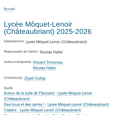
principale
Accueil
Actualités
MATh.en.JEANS ?
Régions et Ateliers
Créer, gérer un atelier
Sujets/Publications
Congrès
Accueil
Fil
d'Ariane
Lycée Môquet-Lenoir
(Châteaubriant) 2025-2026
Etablissement
Lycée Môquet-Lenoir (Châteaubriant)
Responsable de l'atelier
Nicolas Halter
Autres enseignants
Vincent Trimoreau
Nicolas Halter
Chercheur(s)
Ziyad Oulhaj
Sujets
Autour de la suite de Fibonacci - Lycée Môquet-Lenoir
(Châteaubriant)
Des trous et des carrés ! - Lycée Môquet-Lenoir (Châteaubriant)
Casiers - Lycée Môquet-Lenoir (Châteaubriant)