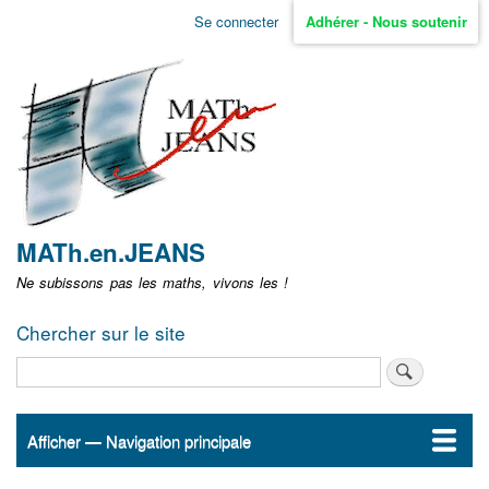
Aller
Se connecter
Adhérer - Nous soutenir
Menu
au
contenu
user
principal
non
identifié
MATh.en.JEANS
Ne subissons pas les maths, vivons les !
Chercher sur le site
Rechercher
Afficher — Navigation principale
Navigation