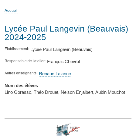
principale
Accueil
Actualités
MATh.en.JEANS ?
Régions et Ateliers
Créer, gérer un atelier
Sujets/Publications
Congrès
Accueil
Fil
d'Ariane
Lycée Paul Langevin (Beauvais)
2024-2025
Etablissement
Lycée Paul Langevin (Beauvais)
Responsable de l'atelier
François Chevrot
Autres enseignants
Renaud Lalanne
Nom des élèves
Lino Gorasso, Théo Drouet, Nelson Enjalbert, Aubin Mouchot