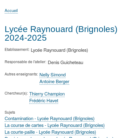
principale
Accueil
Actualités
MATh.en.JEANS ?
Régions et Ateliers
Créer, gérer un atelier
Sujets/Publications
Congrès
Accueil
Fil
d'Ariane
Lycée Raynouard (Brignoles)
2024-2025
Etablissement
Lycée Raynouard (Brignoles)
Responsable de l'atelier
Denis Guicheteau
Autres enseignants
Nelly Simond
Antoine Berger
Chercheur(s)
Thierry Champion
Frédéric Havet
Sujets
Contamination - Lycée Raynouard (Brignoles)
La course de cartes - Lycée Raynouard (Brignoles)
La courte-paille - Lycée Raynouard (Brignoles)