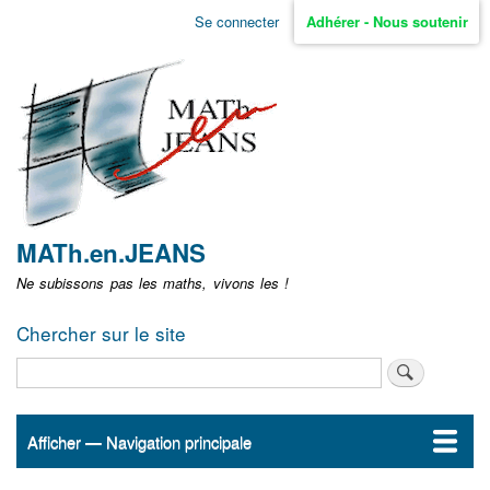
Aller
Se connecter
Adhérer - Nous soutenir
Menu
au
contenu
user
principal
non
identifié
MATh.en.JEANS
Ne subissons pas les maths, vivons les !
Chercher sur le site
Rechercher
Afficher — Navigation principale
Navigation