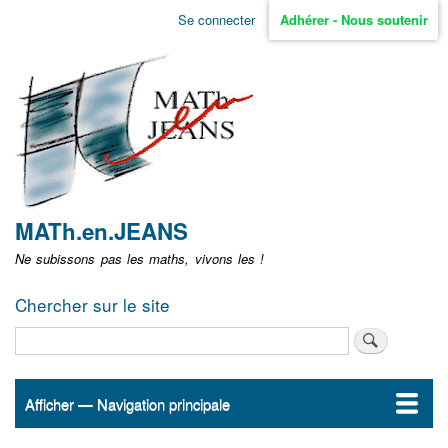
Aller
Se connecter
Adhérer - Nous soutenir
Menu
au
contenu
user
principal
non
identifié
MATh.en.JEANS
Ne subissons pas les maths, vivons les !
Chercher sur le site
Rechercher
Afficher — Navigation principale
Navigation