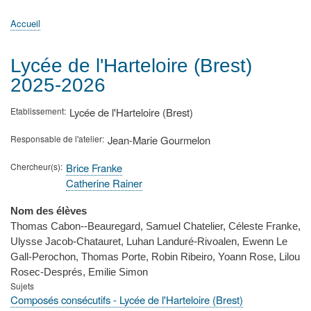
principale
Accueil
Actualités
MATh.en.JEANS ?
Régions et Ateliers
Créer, gérer un atelier
Sujets/Publications
Congrès
Accueil
Fil
d'Ariane
Lycée de l'Harteloire (Brest)
2025-2026
Etablissement
Lycée de l'Harteloire (Brest)
Responsable de l'atelier
Jean-Marie Gourmelon
Chercheur(s)
Brice Franke
Catherine Rainer
Nom des élèves
Thomas Cabon--Beauregard, Samuel Chatelier, Céleste Franke,
Ulysse Jacob-Chatauret, Luhan Landuré-Rivoalen, Ewenn Le
Gall-Perochon, Thomas Porte, Robin Ribeiro, Yoann Rose, Lilou
Rosec-Després, Emilie Simon
Sujets
Composés consécutifs - Lycée de l'Harteloire (Brest)