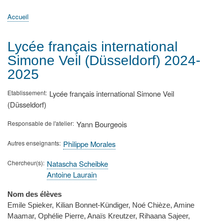
principale
Accueil
Actualités
MATh.en.JEANS ?
Régions et Ateliers
Créer, gérer un atelier
Sujets/Publications
Congrès
Accueil
Fil
d'Ariane
Lycée français international
Simone Veil (Düsseldorf) 2024-
2025
Etablissement
Lycée français international Simone Veil
(Düsseldorf)
Responsable de l'atelier
Yann Bourgeois
Autres enseignants
Philippe Morales
Chercheur(s)
Natascha Scheibke
Antoine Laurain
Nom des élèves
Emile Spieker, Kilian Bonnet-Kündiger, Noé Chièze, Amine
Maamar, Ophélie Pierre, Anaïs Kreutzer, Rihaana Sajeer,