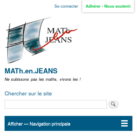
Aller
Se connecter
Adhérer - Nous soutenir
Menu
au
contenu
user
principal
non
identifié
MATh.en.JEANS
Ne subissons pas les maths, vivons les !
Chercher sur le site
Rechercher
Afficher — Navigation principale
Navigation