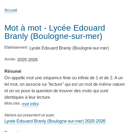
principale
Accueil
Actualités
MATh.en.JEANS ?
Régions et Ateliers
Créer, gérer un atelier
Sujets/Publications
Congrès
Accueil
Fil
d'Ariane
Mot à mot - Lycée Edouard
Branly (Boulogne-sur-mer)
Établissement
Lycée Edouard Branly (Boulogne-sur-mer)
Année
2025-2026
Résumé
On appelle mot une séquence finie ou infinie de 1 et de 2. A un
tel mot, on associe sa "lecture" qui est un mot de même nature
et on se pose la question de trouver des mots qui sont
identiques à leur lecture.
Mots clés
mot infini
Ateliers qui présentent ce sujet
Lycée Edouard Branly (Boulogne-sur-mer) 2025-2026
Type