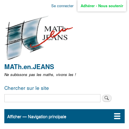
Aller
Se connecter
Adhérer - Nous soutenir
Menu
au
contenu
user
principal
non
identifié
MATh.en.JEANS
Ne subissons pas les maths, vivons les !
Chercher sur le site
Rechercher
Afficher — Navigation principale
Navigation