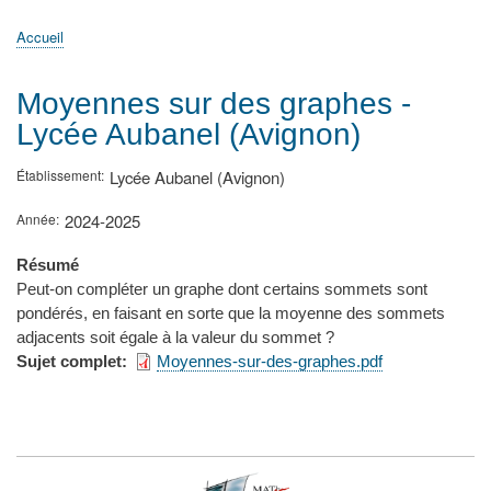
principale
Accueil
Actualités
MATh.en.JEANS ?
Régions et Ateliers
Créer, gérer un atelier
Sujets/Publications
Congrès
Accueil
Fil
d'Ariane
Moyennes sur des graphes -
Lycée Aubanel (Avignon)
Établissement
Lycée Aubanel (Avignon)
Année
2024-2025
Résumé
Peut-on compléter un graphe dont certains sommets sont
pondérés, en faisant en sorte que la moyenne des sommets
adjacents soit égale à la valeur du sommet ?
Sujet complet
Moyennes-sur-des-graphes.pdf