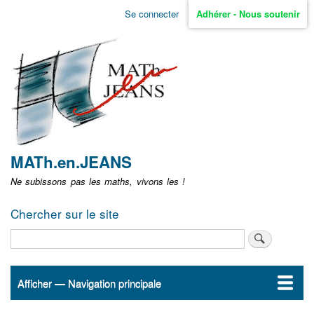
Aller
Se connecter
Adhérer - Nous soutenir
Menu
au
contenu
user
principal
non
identifié
MATh.en.JEANS
Ne subissons pas les maths, vivons les !
Chercher sur le site
Rechercher
Afficher — Navigation principale
Navigation