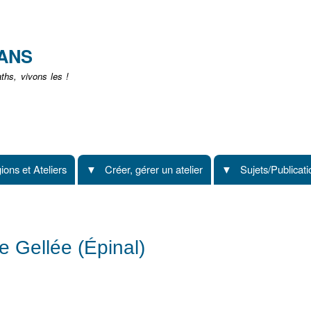
Aller
au
contenu
EANS
principal
hs, vivons les !
ions et Ateliers
Créer, gérer un atelier
Sujets/Publicat
 Gellée (Épinal)