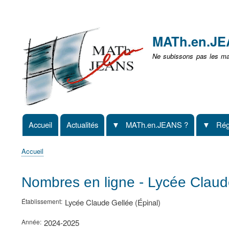
Menu
user
MATh.en.J
non
Ne subissons pas les mat
identifié
Accueil
Actualités
MATh.en.JEANS ?
Rég
Navigation
principale
Accueil
Fil
d'Ariane
Nombres en ligne - Lycée Claude
Établissement
Lycée Claude Gellée (Épinal)
Année
2024-2025