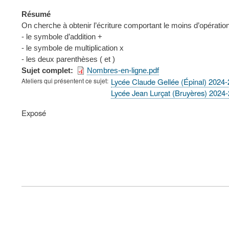
Résumé
On cherche à obtenir l’écriture comportant le moins d’opérati
- le symbole d’addition +
- le symbole de multiplication x
- les deux parenthèses ( et )
Sujet complet
Nombres-en-ligne.pdf
Ateliers qui présentent ce sujet
Lycée Claude Gellée (Épinal) 2024
Lycée Jean Lurçat (Bruyères) 2024
Type
Exposé
de
présentation
au
congrès
FOOTER
MENU