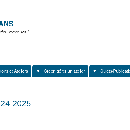
Aller
au
contenu
EANS
principal
hs, vivons les !
ions et Ateliers
Créer, gérer un atelier
Sujets/Publicat
024-2025