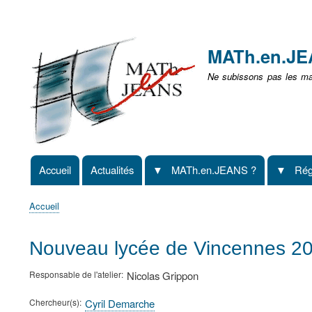
Menu
user
MATh.en.J
non
Ne subissons pas les mat
identifié
Accueil
Actualités
MATh.en.JEANS ?
Rég
Navigation
principale
Accueil
Fil
d'Ariane
Nouveau lycée de Vincennes 2
Responsable de l'atelier
Nicolas Grippon
Chercheur(s)
Cyril Demarche