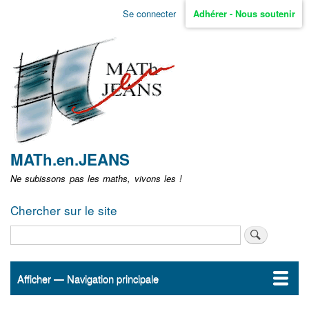
Aller
Se connecter
Adhérer - Nous soutenir
Menu
au
contenu
user
principal
non
identifié
MATh.en.JEANS
Ne subissons pas les maths, vivons les !
Chercher sur le site
Rechercher
Afficher — Navigation principale
Navigation