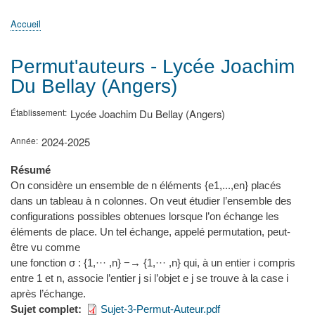
principale
Accueil
Actualités
MATh.en.JEANS ?
Régions et Ateliers
Créer, gérer un atelier
Sujets/Publications
Congrès
Accueil
Fil
d'Ariane
Permut'auteurs - Lycée Joachim
Du Bellay (Angers)
Établissement
Lycée Joachim Du Bellay (Angers)
Année
2024-2025
Résumé
On considère un ensemble de n éléments {e1,...,en} placés
dans un tableau à n colonnes. On veut étudier l’ensemble des
configurations possibles obtenues lorsque l’on échange les
éléments de place. Un tel échange, appelé permutation, peut-
être vu comme
une fonction σ : {1,··· ,n} −→ {1,··· ,n} qui, à un entier i compris
entre 1 et n, associe l’entier j si l’objet e j se trouve à la case i
après l’échange.
Sujet complet
Sujet-3-Permut-Auteur.pdf