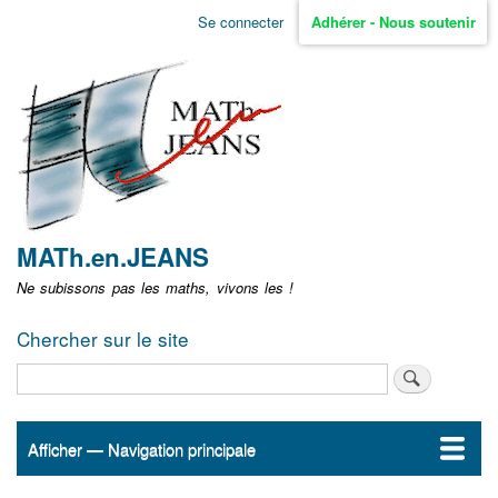
Aller
Se connecter
Adhérer - Nous soutenir
Menu
au
contenu
user
principal
non
identifié
MATh.en.JEANS
Ne subissons pas les maths, vivons les !
Chercher sur le site
Rechercher
Afficher — Navigation principale
Navigation