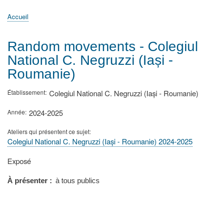
principale
Accueil
Actualités
MATh.en.JEANS ?
Régions et Ateliers
Créer, gérer un atelier
Sujets/Publications
Congrès
Accueil
Fil
d'Ariane
Random movements - Colegiul
National C. Negruzzi (Iași -
Roumanie)
Établissement
Colegiul National C. Negruzzi (Iași - Roumanie)
Année
2024-2025
Ateliers qui présentent ce sujet
Colegiul National C. Negruzzi (Iași - Roumanie) 2024-2025
Type
Exposé
de
présentation
À présenter
à tous publics
au
congrès