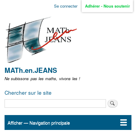
Aller
Se connecter
Adhérer - Nous soutenir
Menu
au
contenu
user
principal
non
identifié
MATh.en.JEANS
Ne subissons pas les maths, vivons les !
Chercher sur le site
Rechercher
Afficher — Navigation principale
Navigation