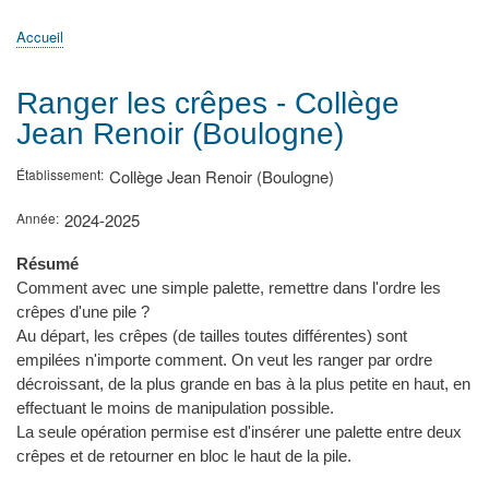
principale
Accueil
Actualités
MATh.en.JEANS ?
Régions et Ateliers
Créer, gérer un atelier
Sujets/Publications
Congrès
Accueil
Fil
d'Ariane
Ranger les crêpes - Collège
Jean Renoir (Boulogne)
Établissement
Collège Jean Renoir (Boulogne)
Année
2024-2025
Résumé
Comment avec une simple palette, remettre dans l'ordre les
crêpes d'une pile ?
Au départ, les crêpes (de tailles toutes différentes) sont
empilées n'importe comment. On veut les ranger par ordre
décroissant, de la plus grande en bas à la plus petite en haut, en
effectuant le moins de manipulation possible.
La seule opération permise est d'insérer une palette entre deux
crêpes et de retourner en bloc le haut de la pile.