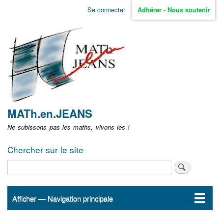
Aller
Se connecter
Adhérer - Nous soutenir
Menu
au
contenu
user
principal
non
identifié
MATh.en.JEANS
Ne subissons pas les maths, vivons les !
Chercher sur le site
Rechercher
Afficher — Navigation principale
Navigation