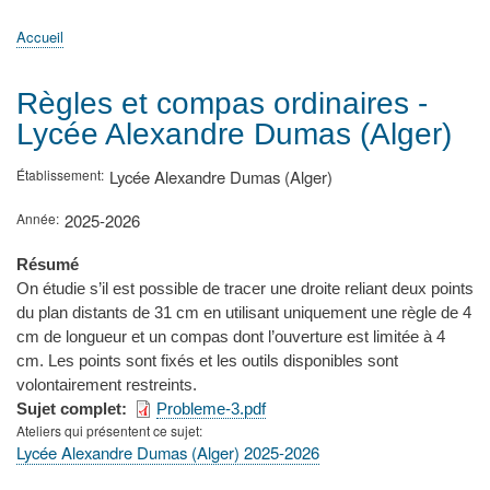
principale
Accueil
Actualités
MATh.en.JEANS ?
Régions et Ateliers
Créer, gérer un atelier
Sujets/Publications
Congrès
Accueil
Fil
d'Ariane
Règles et compas ordinaires -
Lycée Alexandre Dumas (Alger)
Établissement
Lycée Alexandre Dumas (Alger)
Année
2025-2026
Résumé
On étudie s’il est possible de tracer une droite reliant deux points
du plan distants de 31 cm en utilisant uniquement une règle de 4
cm de longueur et un compas dont l’ouverture est limitée à 4
cm. Les points sont fixés et les outils disponibles sont
volontairement restreints.
Sujet complet
Probleme-3.pdf
Ateliers qui présentent ce sujet
Lycée Alexandre Dumas (Alger) 2025-2026