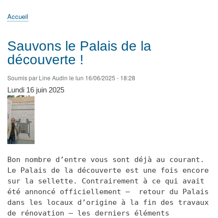
principale
Accueil
Actualités
MATh.en.JEANS ?
Régions et Ateliers
Créer, gérer un atelier
Sujets/Publications
Congrès
Accueil
Fil
d'Ariane
Sauvons le Palais de la
découverte !
Soumis par
Line Audin
le
lun 16/06/2025 - 18:28
Lundi 16 juin 2025
Bon nombre d’entre vous sont déjà au courant.
Le Palais de la découverte est une fois encore
sur la sellette. Contrairement à ce qui avait
été annoncé officiellement — retour du Palais
dans les locaux d’origine à la fin des travaux
de rénovation — les derniers éléments