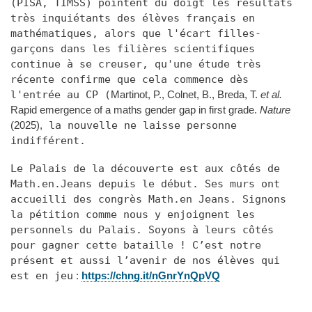
(PISA, TIMSS) pointent du doigt les résultats
très inquiétants des élèves français en
mathématiques, alors que l'écart filles-
garçons dans les filières scientifiques
continue à se creuser, qu'une étude très
récente confirme que cela commence dès
l'entrée au CP (
Martinot, P., Colnet, B., Breda, T.
et al.
Rapid emergence of a maths gender gap in first grade.
Nature
(2025),
la nouvelle ne laisse personne
indifférent.
Le Palais de la découverte est aux côtés de
Math.en.Jeans depuis le début. Ses murs ont
accueilli des congrès Math.en Jeans. Signons
la pétition comme nous y enjoignent les
personnels du Palais. Soyons à leurs côtés
pour gagner cette bataille ! C’est notre
présent et aussi l’avenir de nos élèves qui
est en jeu
:
https://chng.it/nGnrYnQpVQ