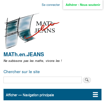
Aller
Se connecter
Adhérer - Nous soutenir
Menu
au
contenu
user
principal
non
identifié
MATh.en.JEANS
Ne subissons pas les maths, vivons les !
Chercher sur le site
Rechercher
Afficher — Navigation principale
Navigation