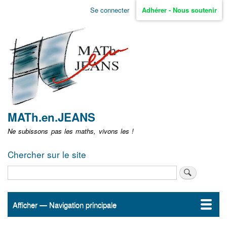
Aller
Se connecter
Adhérer - Nous soutenir
Menu
au
contenu
user
principal
non
identifié
MATh.en.JEANS
Ne subissons pas les maths, vivons les !
Chercher sur le site
Rechercher
Afficher — Navigation principale
Navigation