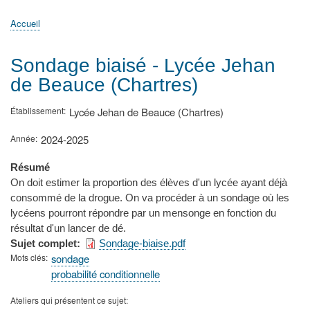
principale
Accueil
Actualités
MATh.en.JEANS ?
Régions et Ateliers
Créer, gérer un atelier
Sujets/Publications
Congrès
Accueil
Fil
d'Ariane
Sondage biaisé - Lycée Jehan
de Beauce (Chartres)
Établissement
Lycée Jehan de Beauce (Chartres)
Année
2024-2025
Résumé
On doit estimer la proportion des élèves d'un lycée ayant déjà
consommé de la drogue. On va procéder à un sondage où les
lycéens pourront répondre par un mensonge en fonction du
résultat d'un lancer de dé.
Sujet complet
Sondage-biaise.pdf
Mots clés
sondage
probabilité conditionnelle
Ateliers qui présentent ce sujet