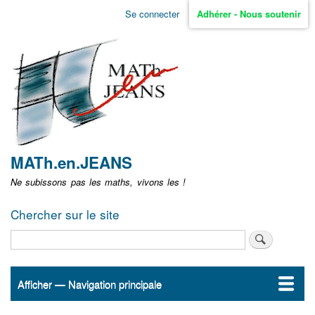
Aller
Se connecter
Adhérer - Nous soutenir
Menu
au
contenu
user
principal
non
identifié
MATh.en.JEANS
Ne subissons pas les maths, vivons les !
Chercher sur le site
Rechercher
Afficher — Navigation principale
Navigation