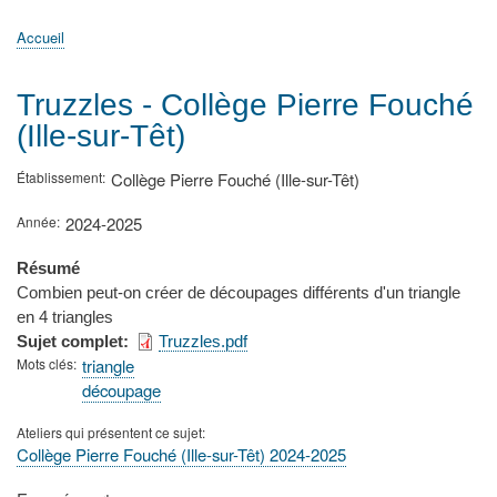
principale
Accueil
Actualités
MATh.en.JEANS ?
Régions et Ateliers
Créer, gérer un atelier
Sujets/Publications
Congrès
Accueil
Fil
d'Ariane
Truzzles - Collège Pierre Fouché
(Ille-sur-Têt)
Établissement
Collège Pierre Fouché (Ille-sur-Têt)
Année
2024-2025
Résumé
Combien peut-on créer de découpages différents d'un triangle
en 4 triangles
Sujet complet
Truzzles.pdf
Mots clés
triangle
découpage
Ateliers qui présentent ce sujet
Collège Pierre Fouché (Ille-sur-Têt) 2024-2025
Type