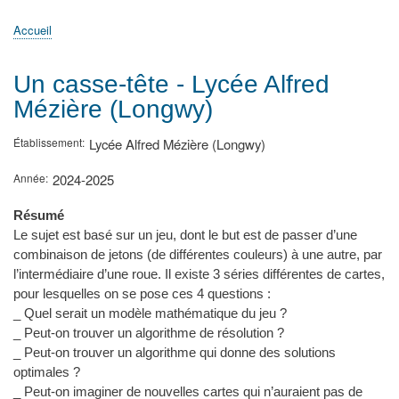
principale
Accueil
Actualités
MATh.en.JEANS ?
Régions et Ateliers
Créer, gérer un atelier
Sujets/Publications
Congrès
Accueil
Fil
d'Ariane
Un casse-tête - Lycée Alfred
Mézière (Longwy)
Établissement
Lycée Alfred Mézière (Longwy)
Année
2024-2025
Résumé
Le sujet est basé sur un jeu, dont le but est de passer d’une
combinaison de jetons (de différentes couleurs) à une autre, par
l’intermédiaire d’une roue. Il existe 3 séries différentes de cartes,
pour lesquelles on se pose ces 4 questions :
_ Quel serait un modèle mathématique du jeu ?
_ Peut-on trouver un algorithme de résolution ?
_ Peut-on trouver un algorithme qui donne des solutions
optimales ?
_ Peut-on imaginer de nouvelles cartes qui n’auraient pas de