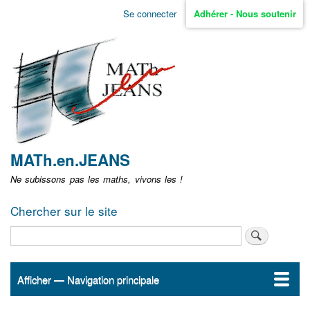
Aller
Se connecter
Adhérer - Nous soutenir
Menu
au
contenu
user
principal
non
identifié
MATh.en.JEANS
Ne subissons pas les maths, vivons les !
Chercher sur le site
Rechercher
Afficher — Navigation principale
Navigation