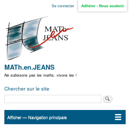
Aller
Se connecter
Adhérer - Nous soutenir
Menu
au
contenu
user
principal
non
identifié
MATh.en.JEANS
Ne subissons pas les maths, vivons les !
Chercher sur le site
Rechercher
Afficher — Navigation principale
Navigation