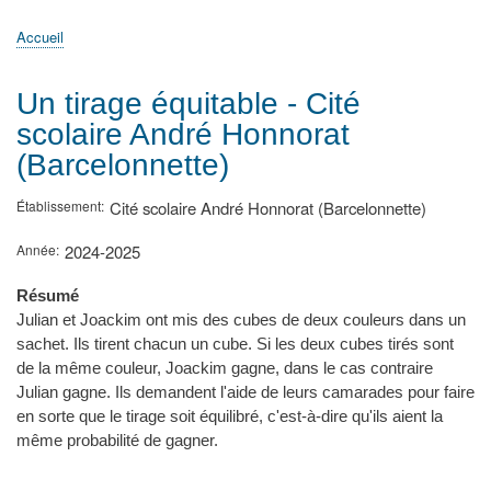
principale
Accueil
Actualités
MATh.en.JEANS ?
Régions et Ateliers
Créer, gérer un atelier
Sujets/Publications
Congrès
Accueil
Fil
d'Ariane
Un tirage équitable - Cité
scolaire André Honnorat
(Barcelonnette)
Établissement
Cité scolaire André Honnorat (Barcelonnette)
Année
2024-2025
Résumé
Julian et Joackim ont mis des cubes de deux couleurs dans un
sachet. Ils tirent chacun un cube. Si les deux cubes tirés sont
de la même couleur, Joackim gagne, dans le cas contraire
Julian gagne. Ils demandent l'aide de leurs camarades pour faire
en sorte que le tirage soit équilibré, c'est-à-dire qu'ils aient la
même probabilité de gagner.