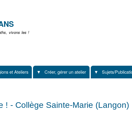
Aller
au
contenu
EANS
principal
hs, vivons les !
ions et Ateliers
Créer, gérer un atelier
Sujets/Publicat
 ! - Collège Sainte-Marie (Langon)