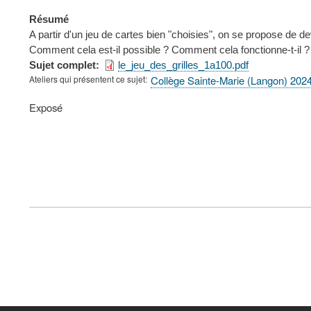
Résumé
A partir d'un jeu de cartes bien "choisies", on se propose de 
Comment cela est-il possible ? Comment cela fonctionne-t-il ? 
Sujet complet
le_jeu_des_grilles_1a100.pdf
Ateliers qui présentent ce sujet
Collège Sainte-Marie (Langon) 202
Type
Exposé
de
présentation
au
congrès
FOOTER
MENU