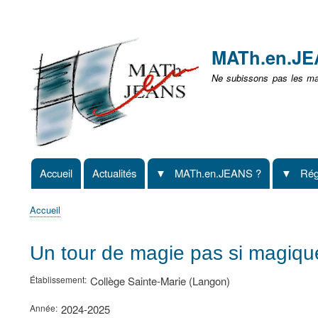
Menu
user
MATh.en.J
non
Ne subissons pas les mat
identifié
Accueil
Actualités
MATh.en.JEANS ?
Rég
Navigation
principale
Accueil
Fil
d'Ariane
Un tour de magie pas si magique
Établissement
Collège Sainte-Marie (Langon)
Année
2024-2025