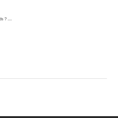
 ? ....