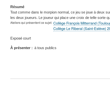
Résumé
Tout comme dans le morpion normal, ce jeu se joue à deux sur u
les deux joueurs. Le joueur qui place une croix de telle sorte qu
Ateliers qui présentent ce sujet
Collège François Mitterrand (Toulo
Collège Le Riberal (Saint-Estève) 
Type
Exposé court
de
présentation
À présenter
à tous publics
au
congrès
FOOTER
MENU