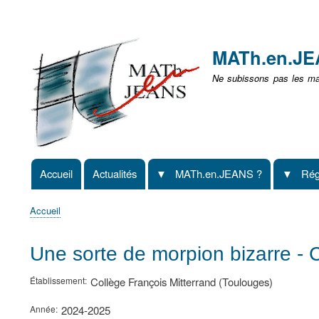
Menu
user
MATh.en.J
non
Ne subissons pas les mat
identifié
Accueil
Actualités
MATh.en.JEANS ?
Rég
Navigation
principale
Accueil
Fil
d'Ariane
Une sorte de morpion bizarre - 
Établissement
Collège François Mitterrand (Toulouges)
Année
2024-2025