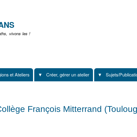
Aller
au
contenu
EANS
principal
hs, vivons les !
ions et Ateliers
Créer, gérer un atelier
Sujets/Publicat
Collège François Mitterrand (Toulou