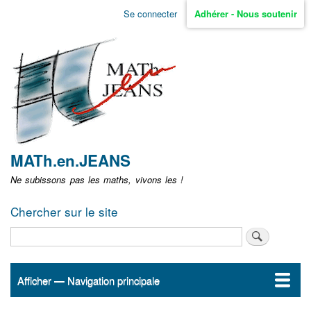
Aller
Se connecter
Adhérer - Nous soutenir
Menu
au
contenu
user
principal
non
identifié
MATh.en.JEANS
Ne subissons pas les maths, vivons les !
Chercher sur le site
Rechercher
Afficher — Navigation principale
Navigation