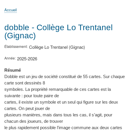
principale
Accueil
Actualités
MATh.en.JEANS ?
Régions et Ateliers
Créer, gérer un atelier
Sujets/Publications
Congrès
Accueil
Fil
d'Ariane
dobble - Collège Lo Trentanel
(Gignac)
Établissement
Collège Lo Trentanel (Gignac)
Année
2025-2026
Résumé
Dobble est un jeu de société constitué de 55 cartes. Sur chaque
carte sont dessinés 8
symboles. La propriété remarquable de ces cartes est la
suivante : pour toute paire de
cartes, il existe un symbole et un seul qui figure sur les deux
cartes. On peut jouer de
plusieurs manières, mais dans tous les cas, il s’agit, pour
chacun des joueurs, de trouver
le plus rapidement possible l’image commune aux deux cartes