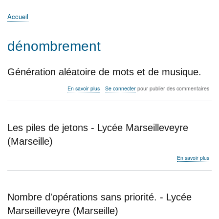
principale
Accueil
Actualités
MATh.en.JEANS ?
Régions et Ateliers
Créer, gérer un atelier
Sujets/Publications
Congrès
Accueil
Fil
d'Ariane
dénombrement
Génération aléatoire de mots et de musique.
sur
En savoir plus
Se connecter
pour publier des commentaires
Génération
aléatoire
de
mots
Les piles de jetons - Lycée Marseilleveyre
et
de
(Marseille)
musique.
sur
En savoir plus
Les
pile
de
jeto
Nombre d'opérations sans priorité. - Lycée
-
Lyc
Marseilleveyre (Marseille)
Mars