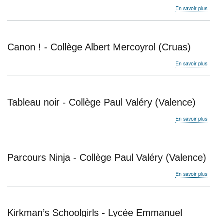
(Mar
sur
En savoir plus
Nom
d'op
san
prior
Canon ! - Collège Albert Mercoyrol (Cruas)
-
Lyc
sur
En savoir plus
Mars
Can
(Mar
!
-
Col
Tableau noir - Collège Paul Valéry (Valence)
Albe
Mer
sur
En savoir plus
(Cr
Tab
noir
-
Col
Parcours Ninja - Collège Paul Valéry (Valence)
Pau
Valé
sur
En savoir plus
(Val
Par
Ninj
-
Col
Kirkman’s Schoolgirls - Lycée Emmanuel
Pau