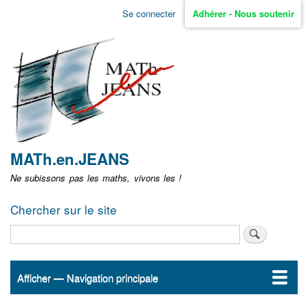
Aller
Se connecter
Adhérer - Nous soutenir
Menu
au
contenu
user
principal
non
identifié
MATh.en.JEANS
Ne subissons pas les maths, vivons les !
Chercher sur le site
Rechercher
Afficher — Navigation principale
Navigation