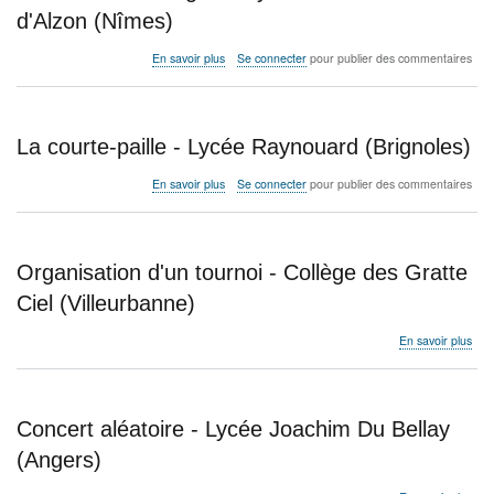
Valé
d'Alzon (Nîmes)
(Val
sur
En savoir plus
Se connecter
pour publier des commentaires
Kirkman’s
Schoolgirls
-
Lycée
La courte-paille - Lycée Raynouard (Brignoles)
Emmanuel
d'Alzon
sur
En savoir plus
Se connecter
pour publier des commentaires
(Nîmes)
La
courte-
paille
-
Organisation d'un tournoi - Collège des Gratte
Lycée
Raynouard
Ciel (Villeurbanne)
(Brignoles)
sur
En savoir plus
Orga
d'un
tour
-
Concert aléatoire - Lycée Joachim Du Bellay
Col
des
(Angers)
Grat
Ciel