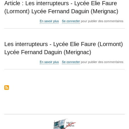
Article : Les interrupteurs - Lycée Elie Faure
français
de
(Lormont) Lycée Fernand Daguin (Merignac)
Pondichéry
Lycée
sur
En savoir plus
Se connecter
pour publier des commentaires
Bonaparte
Article
(Doha),
:
Lycée
Les
Louis
interrupteurs
Les interrupteurs - Lycée Elie Faure (Lormont)
Massignon
-
(Abu
Lycée
Lycée Fernand Daguin (Merignac)
Dhabi)
Elie
Faure
sur
En savoir plus
Se connecter
pour publier des commentaires
(Lormont)
Les
Lycée
interrupteurs
Fernand
-
Daguin
Lycée
(Merignac)
Elie
Faure
(Lormont)
Lycée
Fernand
Daguin
(Merignac)