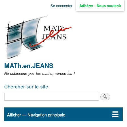
Aller
Se connecter
Adhérer - Nous soutenir
Menu
au
contenu
user
principal
non
identifié
MATh.en.JEANS
Ne subissons pas les maths, vivons les !
Chercher sur le site
Rechercher
Afficher — Navigation principale
Navigation