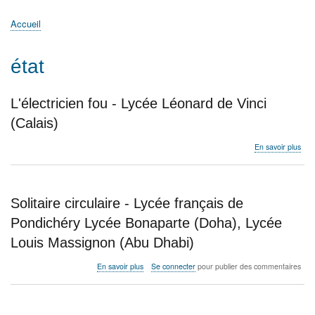
principale
Accueil
Actualités
MATh.en.JEANS ?
Régions et Ateliers
Créer, gérer un atelier
Sujets/Publications
Congrès
Accueil
Fil
d'Ariane
état
L'électricien fou - Lycée Léonard de Vinci
(Calais)
sur
En savoir plus
L'él
fou
-
Lyc
Solitaire circulaire - Lycée français de
Léo
de
Pondichéry Lycée Bonaparte (Doha), Lycée
Vinc
Louis Massignon (Abu Dhabi)
(Cal
sur
En savoir plus
Se connecter
pour publier des commentaires
Solitaire
circulaire
-
Lycée