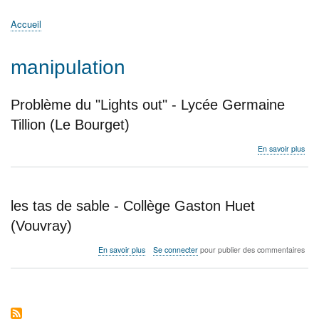
principale
Accueil
Actualités
MATh.en.JEANS ?
Régions et Ateliers
Créer, gérer un atelier
Sujets/Publications
Congrès
Accueil
Fil
d'Ariane
manipulation
Problème du "Lights out" - Lycée Germaine
Tillion (Le Bourget)
sur
En savoir plus
Pro
du
"Lig
out"
les tas de sable - Collège Gaston Huet
-
Lyc
(Vouvray)
Ger
Tilli
sur
En savoir plus
Se connecter
pour publier des commentaires
(Le
les
Bou
tas
de
sable
-