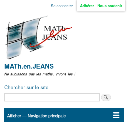
Aller
Se connecter
Adhérer - Nous soutenir
Menu
au
contenu
user
principal
non
identifié
MATh.en.JEANS
Ne subissons pas les maths, vivons les !
Chercher sur le site
Rechercher
Afficher — Navigation principale
Navigation