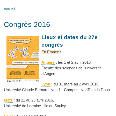
principale
Accueil
Actualités
MATh.en.JEANS ?
Régions et Ateliers
Créer, gérer un atelier
Sujets/Publications
Congrès
Accueil
Fil
d'Ariane
Congrès 2016
Lieux et dates du 27e
congrès
En France :
Angers
:
les 1 et 2 avril 2016,
Faculté des sciences de l'université
d'Angers
Lyon
:
du 31 mars au 2 avril 2016,
Université Claude Bernard Lyon 1 - Campus LyonTech-la Doua
Metz
: du 21 au 23 avril 2016,
Université de Lorraine - Île du Saulcy