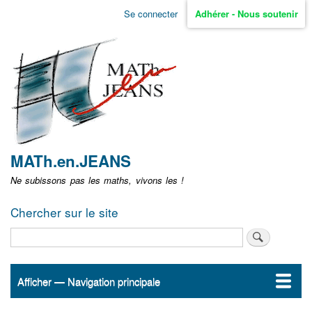
Aller
Se connecter
Adhérer - Nous soutenir
Menu
au
contenu
user
principal
non
identifié
MATh.en.JEANS
Ne subissons pas les maths, vivons les !
Chercher sur le site
Rechercher
Afficher — Navigation principale
Navigation