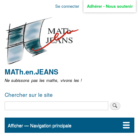
Aller
Se connecter
Adhérer - Nous soutenir
Menu
au
contenu
user
principal
non
identifié
MATh.en.JEANS
Ne subissons pas les maths, vivons les !
Chercher sur le site
Rechercher
Afficher — Navigation principale
Navigation