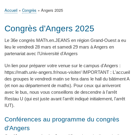
principale
Accueil
Actualités
MATh.en.JEANS ?
Régions et Ateliers
Créer, gérer un atelier
Sujets/Publications
Congrès
Accueil
Congrès
Angers 2025
Fil
d'Ariane
Congrès d'Angers 2025
Le 36e congrès MATh.en.JEANS en région Grand-Ouest a eu
lieu le vendredi 28 mars et samedi 29 mars à Angers en
partenariat avec l'Université d'Angers
Un lien pour préparer votre venue sur le campus d'Angers :
https://math.univ-angers.fr/nous-visiter/ IMPORTANT : L'accueil
des groupes le vendredi matin se fera dans le hall du bâtiment A
(et non au département de maths). Pour ceux qui arriveront
avec le bus, nous vous conseillons de descendre à l'arrêt
Restau U (qui est juste avant l'arrêt indiqué initialement, l'arrêt
IUT).
Conférences au programme du congrès
d'Angers