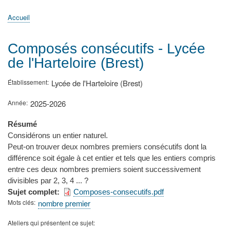
principale
Accueil
Actualités
MATh.en.JEANS ?
Régions et Ateliers
Créer, gérer un atelier
Sujets/Publications
Congrès
Accueil
Fil
d'Ariane
Composés consécutifs - Lycée
de l'Harteloire (Brest)
Établissement
Lycée de l'Harteloire (Brest)
Année
2025-2026
Résumé
Considérons un entier naturel.
Peut-on trouver deux nombres premiers consécutifs dont la
différence soit égale à cet entier et tels que les entiers compris
entre ces deux nombres premiers soient successivement
divisibles par 2, 3, 4 ... ?
Sujet complet
Composes-consecutifs.pdf
Mots clés
nombre premier
Ateliers qui présentent ce sujet