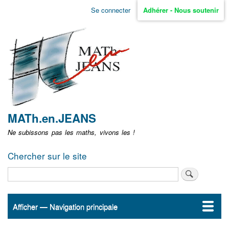
Aller
Se connecter
Adhérer - Nous soutenir
Menu
au
contenu
user
principal
non
identifié
MATh.en.JEANS
Ne subissons pas les maths, vivons les !
Chercher sur le site
Rechercher
Afficher — Navigation principale
Navigation