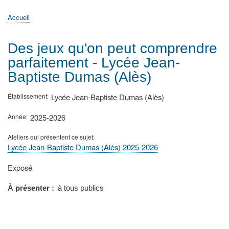
principale
Accueil
Actualités
MATh.en.JEANS ?
Régions et Ateliers
Créer, gérer un atelier
Sujets/Publications
Congrès
Accueil
Fil
d'Ariane
Des jeux qu'on peut comprendre
parfaitement - Lycée Jean-
Baptiste Dumas (Alès)
Établissement
Lycée Jean-Baptiste Dumas (Alès)
Année
2025-2026
Ateliers qui présentent ce sujet
Lycée Jean-Baptiste Dumas (Alès) 2025-2026
Type
Exposé
de
présentation
À présenter
à tous publics
au
congrès