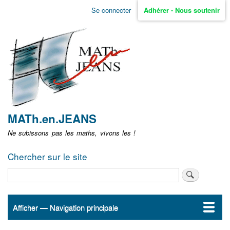
Aller
Se connecter
Adhérer - Nous soutenir
Menu
au
contenu
user
principal
non
identifié
MATh.en.JEANS
Ne subissons pas les maths, vivons les !
Chercher sur le site
Rechercher
Afficher — Navigation principale
Navigation