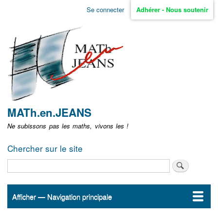
Aller
Se connecter
Adhérer - Nous soutenir
Menu
au
contenu
user
principal
non
identifié
MATh.en.JEANS
Ne subissons pas les maths, vivons les !
Chercher sur le site
Rechercher
Afficher — Navigation principale
Navigation