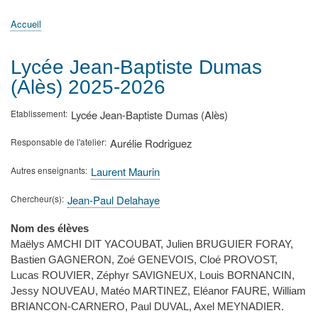
principale
Accueil
Actualités
MATh.en.JEANS ?
Régions et Ateliers
Créer, gérer un atelier
Sujets/Publications
Congrès
Accueil
Fil
d'Ariane
Lycée Jean-Baptiste Dumas
(Alès) 2025-2026
Etablissement
Lycée Jean-Baptiste Dumas (Alès)
Responsable de l'atelier
Aurélie Rodriguez
Autres enseignants
Laurent Maurin
Chercheur(s)
Jean-Paul Delahaye
Nom des élèves
Maëlys AMCHI DIT YACOUBAT, Julien BRUGUIER FORAY,
Bastien GAGNERON, Zoé GENEVOIS, Cloé PROVOST,
Lucas ROUVIER, Zéphyr SAVIGNEUX, Louis BORNANCIN,
Jessy NOUVEAU, Matéo MARTINEZ, Eléanor FAURE, William
BRIANCON-CARNERO, Paul DUVAL, Axel MEYNADIER.