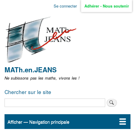
Aller
Se connecter
Adhérer - Nous soutenir
Menu
au
contenu
user
principal
non
identifié
MATh.en.JEANS
Ne subissons pas les maths, vivons les !
Chercher sur le site
Rechercher
Afficher — Navigation principale
Navigation