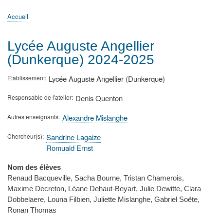
principale
Accueil
Actualités
MATh.en.JEANS ?
Régions et Ateliers
Créer, gérer un atelier
Sujets/Publications
Congrès
Accueil
Fil
d'Ariane
Lycée Auguste Angellier
(Dunkerque) 2024-2025
Etablissement
Lycée Auguste Angellier (Dunkerque)
Responsable de l'atelier
Denis Quenton
Autres enseignants
Alexandre Mislanghe
Chercheur(s)
Sandrine Lagaize
Romuald Ernst
Nom des élèves
Renaud Bacqueville, Sacha Bourne, Tristan Chamerois,
Maxime Decreton, Léane Dehaut-Beyart, Julie Dewitte, Clara
Dobbelaere, Louna Filbien, Juliette Mislanghe, Gabriel Soëte,
Ronan Thomas