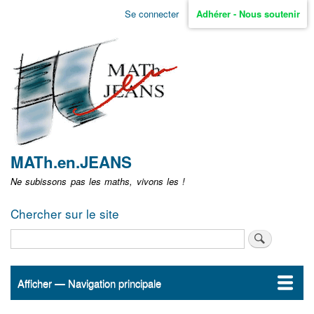
Aller
Se connecter
Adhérer - Nous soutenir
Menu
au
contenu
user
principal
non
identifié
MATh.en.JEANS
Ne subissons pas les maths, vivons les !
Chercher sur le site
Rechercher
Afficher — Navigation principale
Navigation