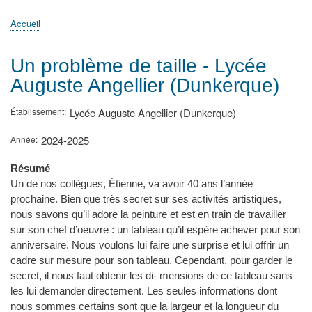
principale
Accueil
Actualités
MATh.en.JEANS ?
Régions et Ateliers
Créer, gérer un atelier
Sujets/Publications
Congrès
Accueil
Fil
d'Ariane
Un problème de taille - Lycée
Auguste Angellier (Dunkerque)
Établissement
Lycée Auguste Angellier (Dunkerque)
Année
2024-2025
Résumé
Un de nos collègues, Étienne, va avoir 40 ans l’année
prochaine. Bien que très secret sur ses activités artistiques,
nous savons qu’il adore la peinture et est en train de travailler
sur son chef d’oeuvre : un tableau qu’il espère achever pour son
anniversaire. Nous voulons lui faire une surprise et lui offrir un
cadre sur mesure pour son tableau. Cependant, pour garder le
secret, il nous faut obtenir les di- mensions de ce tableau sans
les lui demander directement. Les seules informations dont
nous sommes certains sont que la largeur et la longueur du