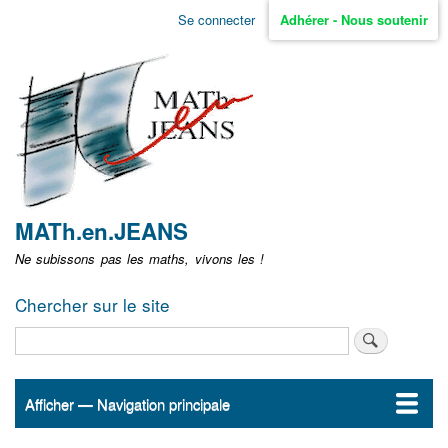
Aller
Se connecter
Adhérer - Nous soutenir
Menu
au
contenu
user
principal
non
identifié
MATh.en.JEANS
Ne subissons pas les maths, vivons les !
Chercher sur le site
Rechercher
Afficher — Navigation principale
Navigation