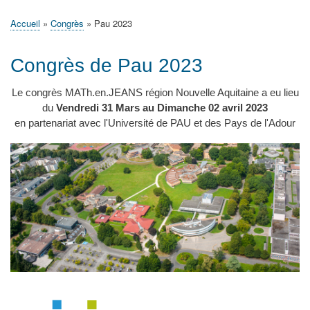
principale
Accueil
Actualités
MATh.en.JEANS ?
Régions et Ateliers
Créer, gérer un atelier
Sujets/Publications
Congrès
Accueil
Congrès
Pau 2023
Fil
d'Ariane
Congrès de Pau 2023
Le congrès MATh.en.JEANS région Nouvelle Aquitaine a eu lieu
du
Vendredi 31 Mars au Dimanche 02 avril 2023
en partenariat avec l'Université de PAU et des Pays de l'Adour