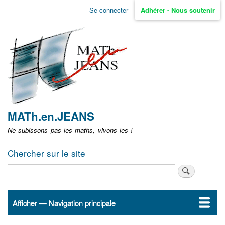
Aller
Se connecter
Adhérer - Nous soutenir
Menu
au
contenu
user
principal
non
identifié
MATh.en.JEANS
Ne subissons pas les maths, vivons les !
Chercher sur le site
Rechercher
Afficher — Navigation principale
Navigation