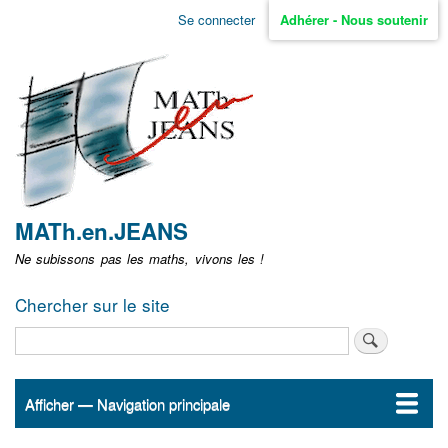
Aller
Se connecter
Adhérer - Nous soutenir
Menu
au
contenu
user
principal
non
identifié
MATh.en.JEANS
Ne subissons pas les maths, vivons les !
Chercher sur le site
Rechercher
Afficher — Navigation principale
Navigation