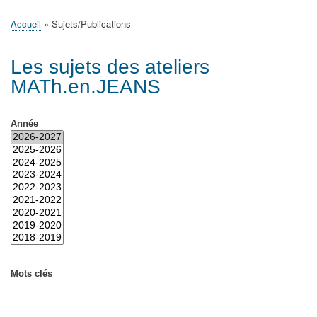
principale
Accueil
Actualités
MATh.en.JEANS ?
Régions et Ateliers
Créer, gérer un atelier
Sujets/Publications
Congrès
Accueil
Sujets/Publications
Fil
d'Ariane
Les sujets des ateliers
MATh.en.JEANS
Année
Mots clés