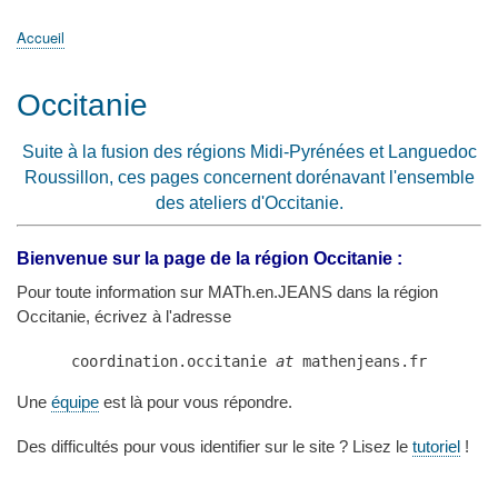
principale
Accueil
Actualités
MATh.en.JEANS ?
Régions et Ateliers
Créer, gérer un atelier
Sujets/Publications
Congrès
Accueil
Fil
d'Ariane
Occitanie
Suite à la fusion des régions Midi-Pyrénées et Languedoc
Roussillon, ces pages concernent dorénavant l'ensemble
des ateliers d'Occitanie.
Bienvenue sur la page de la région Occitanie :
Pour toute information sur MATh.en.JEANS dans la région
Occitanie, écrivez à l'adresse
coordination.occitanie 
at
 mathenjeans.fr
Une
équipe
est là pour vous répondre.
Des difficultés pour vous identifier sur le site ? Lisez le
tutoriel
!