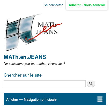
Aller
Se connecter
Adhérer - Nous soutenir
Menu
au
contenu
user
principal
non
identifié
MATh.en.JEANS
Ne subissons pas les maths, vivons les !
Chercher sur le site
Rechercher
Afficher — Navigation principale
Navigation