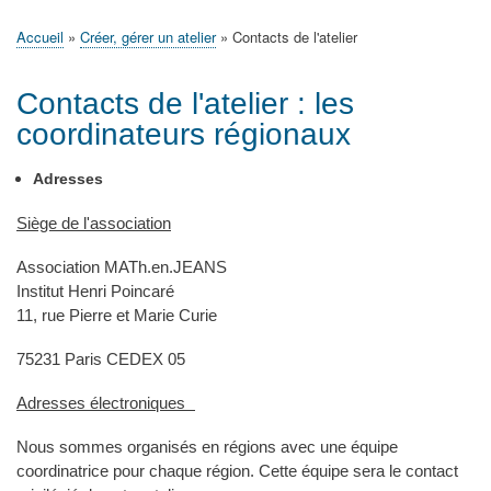
principale
Accueil
Actualités
MATh.en.JEANS ?
Régions et Ateliers
Créer, gérer un atelier
Sujets/Publications
Congrès
Accueil
Créer, gérer un atelier
Contacts de l'atelier
Fil
d'Ariane
Contacts de l'atelier : les
coordinateurs régionaux
Adresses
Siège de l'association
Association MATh.en.JEANS
Institut Henri Poincaré
11, rue Pierre et Marie Curie
75231 Paris CEDEX 05
Adresses électroniques
Nous sommes organisés en régions avec une équipe
coordinatrice pour chaque région. Cette équipe sera le contact