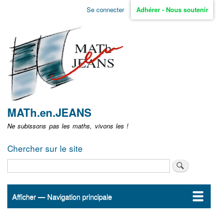
Aller
Se connecter
Adhérer - Nous soutenir
Menu
au
contenu
user
principal
non
identifié
MATh.en.JEANS
Ne subissons pas les maths, vivons les !
Chercher sur le site
Rechercher
Afficher — Navigation principale
Navigation