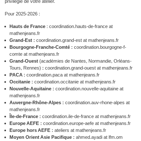
privilégié de votre atelier.
Pour 2025-2026 :
Hauts de France
: coordination.hauts-de-france at
mathenjeans.fr
Grand-Est :
coordination.grand-est at mathenjeans.fr
Bourgogne-Franche-Comté :
coordination.bourgogne-f-
comte at mathenjeans.fr
Grand-Ouest
(académies de Nantes, Normandie, Orléans-
Tours, Rennes)
:
coordination.grand-ouest at mathenjeans.fr
PACA :
coordination.paca at mathenjeans.fr
Occitanie :
coordination.occitanie at mathenjeans.fr
Nouvelle-Aquitaine :
coordination.nouvelle-aquitaine at
mathenjeans.fr
Auvergne-Rhône-Alpes
:
coordination.auv-rhone-alpes at
mathenjeans.fr
Île-de-France :
coordination.ile-de-france at mathenjeans.fr
Europe AEFE :
coordination.europe-aefe at mathenjeans.fr
Europe hors AEFE :
ateliers at mathenjeans.fr
Moyen Orient Asie Pacifique :
ahmed.ayadi at lfm.om