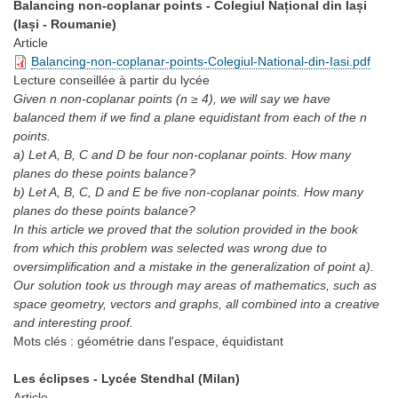
Balancing non-coplanar points - Colegiul Național din Iași
(Iași - Roumanie)
Article
Balancing-non-coplanar-points-Colegiul-National-din-Iasi.pdf
Lecture conseillée
à partir du lycée
Given n non-coplanar points (n ≥ 4), we will say we have
balanced them if we find a plane equidistant from each of the n
points.
a) Let A, B, C and D be four non-coplanar points. How many
planes do these points balance?
b) Let A, B, C, D and E be five non-coplanar points. How many
planes do these points balance?
In this article we proved that the solution provided in the book
from which this problem was selected was wrong due to
oversimplification and a mistake in the generalization of point a).
Our solution took us through may areas of mathematics, such as
space geometry, vectors and graphs, all combined into a creative
and interesting proof.
Mots clés :
géométrie dans l'espace, équidistant
Les éclipses - Lycée Stendhal (Milan)
Article