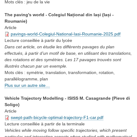
Mots clés :
jeu de la vie
The paving's world - Colegiul Național din Iași (Iași -
Roumanie)
Article
pavings-world-Colegiul-National-Iasi-Roumanie-2025.pdf
Lecture conseillée
à partir du lycée
Dans cet article, on étudie les différents pavages du plan
effectués, à partir d’un motif de base, en utilisant des translations,
des rotations et des symétries. Les 17 pavages trouvés sont
illustrés chacun par un exemple.
Mots clés :
symétrie, translation, transformation, rotation,
parallélogramme, plan
Plus sur un autre site…
Vehicle Trajectory Modelling - ISISS M. Casagrande (Pieve di
Soligo)
Article
swept-path-bicycle-optimal-trajectory-F1-car.pdf
Lecture conseillée
à partir de la terminale
Vehicles while moving follow specific trajectories, which present
particular and interesting aspects when studied with mathematical