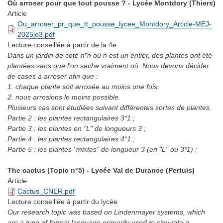
Où arroser pour que tout pousse ? - Lycée Montdory (Thiers)
Article
Ou_arroser_pr_que_tt_pousse_lycee_Montdory_Article-MEJ-
2025jo3.pdf
Lecture conseillée
à partir de la 4e
Dans un jardin de coté n*n où n est un entier, des plantes ont été
plantées sans que l'on sache vraiment où. Nous devons décider
de cases à arroser afin que :
1. chaque plante soit arrosée au moins une fois,
2. nous arrosions le moins possible.
Plusieurs cas sont étudiées suivant différentes sortes de plantes.
Partie 2 : les plantes rectangulaires 3*1 ;
Partie 3 : les plantes en "L" de longueurs 3 ;
Partie 4 : les plantes rectangulaires 4*1 ;
Partie 5 : les plantes "mixtes" de longueur 3 (en "L" ou 3*1) ;
The cactus (Topic n°5) - Lycée Val de Durance (Pertuis)
Article
Cactus_CNER.pdf
Lecture conseillée
à partir du lycée
Our research topic was based on Lindenmayer systems, which
are a type of formal language primarily used to simulate a