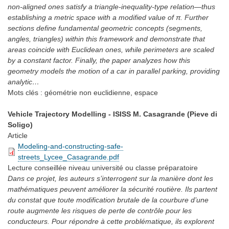
non-aligned ones satisfy a triangle-inequality-type relation—thus
establishing a metric space with a modified value of π. Further
sections define fundamental geometric concepts (segments,
angles, triangles) within this framework and demonstrate that
areas coincide with Euclidean ones, while perimeters are scaled
by a constant factor. Finally, the paper analyzes how this
geometry models the motion of a car in parallel parking, providing
analytic…
Mots clés :
géométrie non euclidienne, espace
Vehicle Trajectory Modelling - ISISS M. Casagrande (Pieve di
Soligo)
Article
Modeling-and-constructing-safe-
streets_Lycee_Casagrande.pdf
Lecture conseillée
niveau université ou classe préparatoire
Dans ce projet, les auteurs s’interrogent sur la manière dont les
mathématiques peuvent améliorer la sécurité routière. Ils partent
du constat que toute modification brutale de la courbure d’une
route augmente les risques de perte de contrôle pour les
conducteurs. Pour répondre à cette problématique, ils explorent