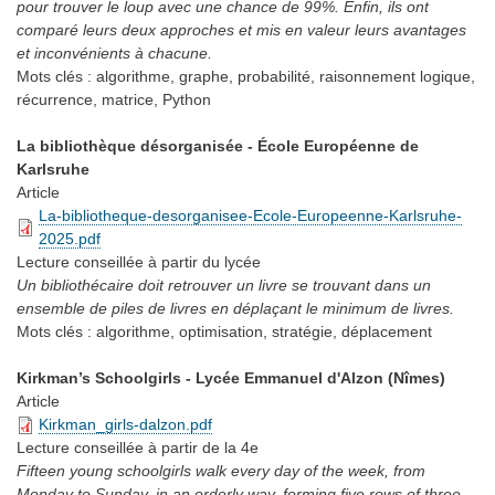
pour trouver le loup avec une chance de 99%. Enfin, ils ont
comparé leurs deux approches et mis en valeur leurs avantages
et inconvénients à chacune.
Mots clés :
algorithme, graphe, probabilité, raisonnement logique,
récurrence, matrice, Python
La bibliothèque désorganisée - École Européenne de
Karlsruhe
Article
La-bibliotheque-desorganisee-Ecole-Europeenne-Karlsruhe-
2025.pdf
Lecture conseillée
à partir du lycée
Un bibliothécaire doit retrouver un livre se trouvant dans un
ensemble de piles de livres en déplaçant le minimum de livres.
Mots clés :
algorithme, optimisation, stratégie, déplacement
Kirkman’s Schoolgirls - Lycée Emmanuel d'Alzon (Nîmes)
Article
Kirkman_girls-dalzon.pdf
Lecture conseillée
à partir de la 4e
Fifteen young schoolgirls walk every day of the week, from
Monday to Sunday, in an orderly way, forming five rows of three