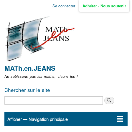
Aller
Se connecter
Adhérer - Nous soutenir
Menu
au
contenu
user
principal
non
identifié
MATh.en.JEANS
Ne subissons pas les maths, vivons les !
Chercher sur le site
Rechercher
Afficher — Navigation principale
Navigation