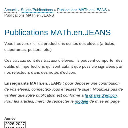
principale
Accueil
Actualités
MATh.en.JEANS ?
Régions et Ateliers
Créer, gérer un atelier
Sujets/Publications
Congrès
Accueil
Sujets/Publications
Publications MATh.en.JEANS
Fil
Publications MATh.en.JEANS
d'Ariane
Publications MATh.en.JEANS
Vous trouverez ici les productions écrites des élèves (articles,
diaporamas, posters, etc.)
Ces travaux sont des travaux d'élèves. Ils peuvent comporter des
oublis et imperfections qui sont autant que possible signalées par
nos relecteurs dans des notes d'édition.
Enseignants MATh.en.JEANS :
pour déposer une contribution
de vos élèves, connectez-vous et éditez le sujet.
N'oubliez pas de
vérifier que votre publication est conforme à
la charte d'édition
.
Pour les articles, merci de respecter le
modèle
de mise en page.
Année