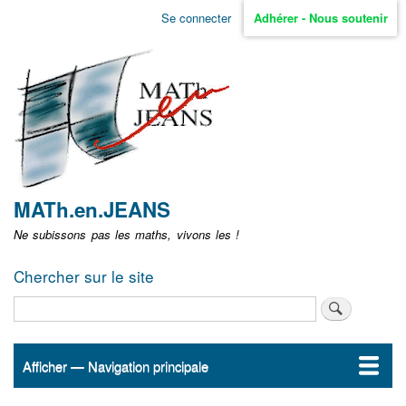
Aller
Se connecter
Adhérer - Nous soutenir
Menu
au
contenu
user
principal
non
identifié
MATh.en.JEANS
Ne subissons pas les maths, vivons les !
Chercher sur le site
Rechercher
Afficher — Navigation principale
Navigation