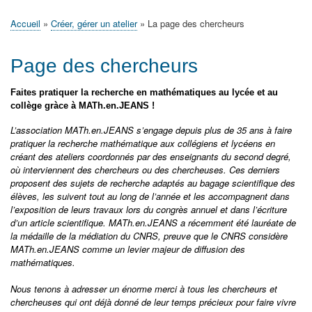
principale
Accueil
Actualités
MATh.en.JEANS ?
Régions et Ateliers
Créer, gérer un atelier
Sujets/Publications
Congrès
Accueil
Créer, gérer un atelier
La page des chercheurs
Fil
d'Ariane
Page des chercheurs
Faites pratiquer la recherche en mathématiques au lycée et au
collège gràce à MATh.en.JEANS !
L’association MATh.en.JEANS s’engage depuis plus de 35 ans à faire
pratiquer la recherche mathématique aux collégiens et lycéens en
créant des ateliers coordonnés par des enseignants du second degré,
où interviennent des chercheurs ou des chercheuses. Ces derniers
proposent des sujets de recherche adaptés au bagage scientifique des
élèves, les suivent tout au long de l’année et les accompagnent dans
l’exposition de leurs travaux lors du congrès annuel et dans l’écriture
d’un article scientifique. MATh.en.JEANS a récemment été lauréate de
la médaille de la médiation du CNRS, preuve que le CNRS considère
MATh.en.JEANS comme un levier majeur de diffusion des
mathématiques.
Nous tenons à adresser un énorme merci à tous les chercheurs et
chercheuses qui ont déjà donné de leur temps précieux pour faire vivre