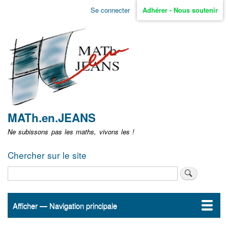
Aller
Se connecter
Adhérer - Nous soutenir
Menu
au
contenu
user
principal
non
identifié
MATh.en.JEANS
Ne subissons pas les maths, vivons les !
Chercher sur le site
Rechercher
Afficher — Navigation principale
Navigation