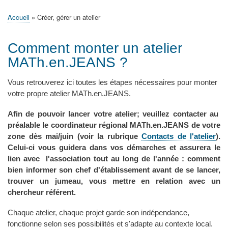
principale
Accueil
Actualités
MATh.en.JEANS ?
Régions et Ateliers
Créer, gérer un atelier
Sujets/Publications
Congrès
Accueil
Créer, gérer un atelier
Fil
d'Ariane
Comment monter un atelier
MATh.en.JEANS ?
Vous retrouverez ici toutes les étapes nécessaires pour monter
votre propre atelier MATh.en.JEANS.
Afin de pouvoir lancer votre atelier; veuillez contacter au
préalable le coordinateur régional MATh.en.JEANS de votre
zone dès mai/juin (voir la rubrique
Contacts de l'atelier
).
Celui-ci vous guidera dans vos démarches et assurera le
lien avec l'association tout au long de l'année : comment
bien informer son chef d'établissement avant de se lancer,
trouver un jumeau, vous mettre en relation avec un
chercheur référent.
Chaque atelier, chaque projet garde son indépendance,
fonctionne selon ses possibilités et s'adapte au contexte local.