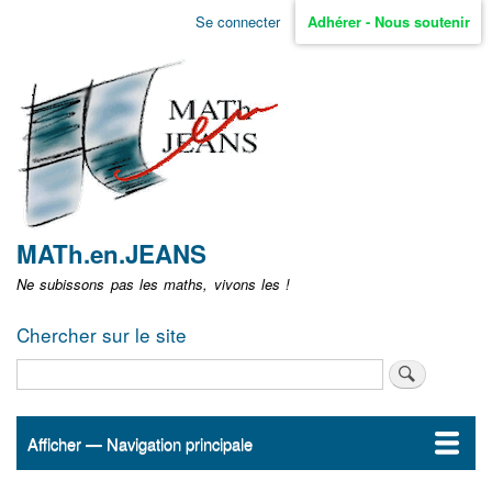
Aller
Se connecter
Adhérer - Nous soutenir
Menu
au
contenu
user
principal
non
identifié
MATh.en.JEANS
Ne subissons pas les maths, vivons les !
Chercher sur le site
Rechercher
Afficher — Navigation principale
Navigation