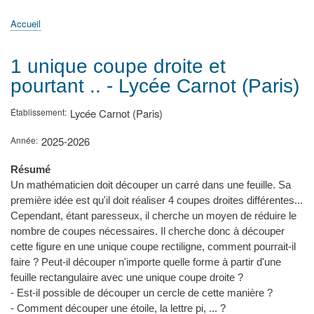
principale
Accueil
Actualités
MATh.en.JEANS ?
Régions et Ateliers
Créer, gérer un atelier
Sujets/Publications
Congrès
Accueil
Fil
d'Ariane
1 unique coupe droite et
pourtant .. - Lycée Carnot (Paris)
Établissement
Lycée Carnot (Paris)
Année
2025-2026
Résumé
Un mathématicien doit découper un carré dans une feuille. Sa
première idée est qu'il doit réaliser 4 coupes droites différentes...
Cependant, étant paresseux, il cherche un moyen de réduire le
nombre de coupes nécessaires. Il cherche donc à découper
cette figure en une unique coupe rectiligne, comment pourrait-il
faire ? Peut-il découper n'importe quelle forme à partir d'une
feuille rectangulaire avec une unique coupe droite ?
- Est-il possible de découper un cercle de cette manière ?
- Comment découper une étoile, la lettre pi, ... ?