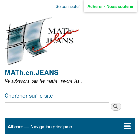
Aller
Se connecter
Adhérer - Nous soutenir
Menu
au
contenu
user
principal
non
identifié
MATh.en.JEANS
Ne subissons pas les maths, vivons les !
Chercher sur le site
Rechercher
Afficher — Navigation principale
Navigation