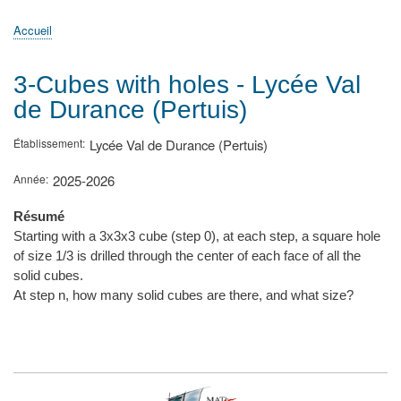
principale
Accueil
Actualités
MATh.en.JEANS ?
Régions et Ateliers
Créer, gérer un atelier
Sujets/Publications
Congrès
Accueil
Fil
d'Ariane
3-Cubes with holes - Lycée Val
de Durance (Pertuis)
Établissement
Lycée Val de Durance (Pertuis)
Année
2025-2026
Résumé
Starting with a 3x3x3 cube (step 0), at each step, a square hole
of size 1/3 is drilled through the center of each face of all the
solid cubes.
At step n, how many solid cubes are there, and what size?