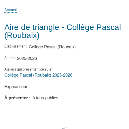
principale
Accueil
Actualités
MATh.en.JEANS ?
Régions et Ateliers
Créer, gérer un atelier
Sujets/Publications
Congrès
Accueil
Fil
d'Ariane
Aire de triangle - Collège Pascal
(Roubaix)
Établissement
Collège Pascal (Roubaix)
Année
2025-2026
Ateliers qui présentent ce sujet
Collège Pascal (Roubaix) 2025-2026
Type
Exposé court
de
présentation
À présenter
à tous publics
au
congrès