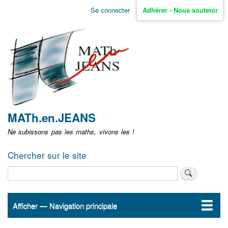
Aller
Se connecter
Adhérer - Nous soutenir
Menu
au
contenu
user
principal
non
identifié
MATh.en.JEANS
Ne subissons pas les maths, vivons les !
Chercher sur le site
Rechercher
Afficher — Navigation principale
Navigation