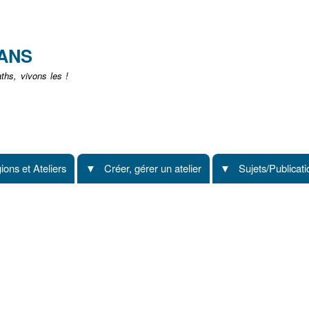
Aller
au
contenu
EANS
principal
hs, vivons les !
ions et Ateliers
Créer, gérer un atelier
Sujets/Publicat