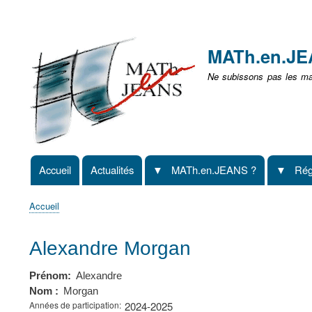
Menu
user
MATh.en.J
non
Ne subissons pas les mat
identifié
Accueil
Actualités
MATh.en.JEANS ?
Rég
Navigation
principale
Accueil
Fil
d'Ariane
Alexandre Morgan
Prénom
Alexandre
Nom
Morgan
Années de participation
2024-2025