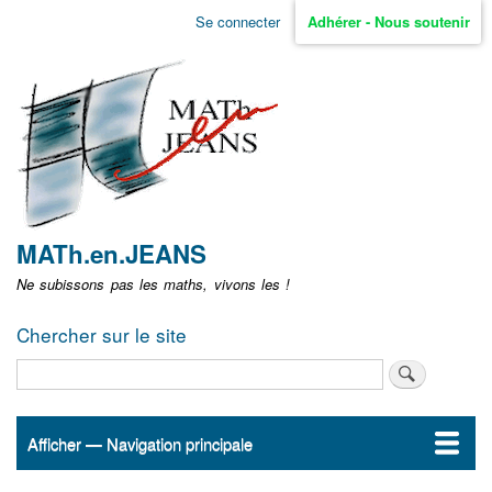
Aller
Se connecter
Adhérer - Nous soutenir
Menu
au
contenu
user
principal
non
identifié
MATh.en.JEANS
Ne subissons pas les maths, vivons les !
Chercher sur le site
Rechercher
Afficher — Navigation principale
Navigation