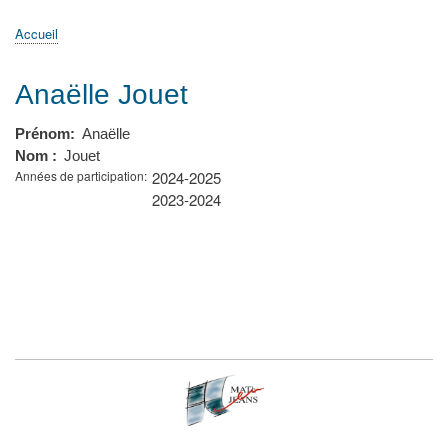
principale
Accueil
Actualités
MATh.en.JEANS ?
Régions et Ateliers
Créer, gérer un atelier
Sujets/Publications
Congrès
Accueil
Fil
d'Ariane
Anaëlle Jouet
Prénom
Anaëlle
Nom
Jouet
Années de participation
2024-2025
2023-2024