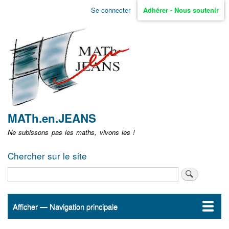
Aller
Se connecter
Adhérer - Nous soutenir
Menu
au
contenu
user
principal
non
identifié
MATh.en.JEANS
Ne subissons pas les maths, vivons les !
Chercher sur le site
Rechercher
Afficher — Navigation principale
Navigation