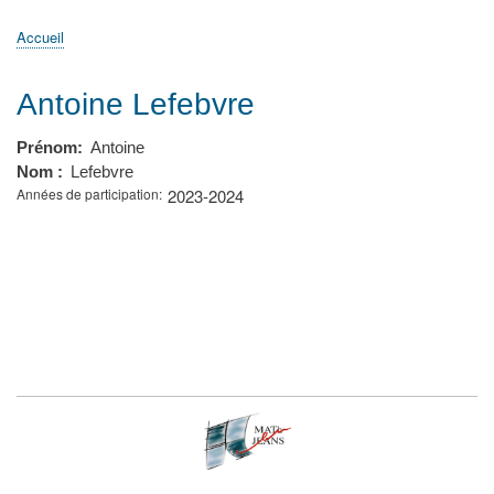
principale
Accueil
Actualités
MATh.en.JEANS ?
Régions et Ateliers
Créer, gérer un atelier
Sujets/Publications
Congrès
Accueil
Fil
d'Ariane
Antoine Lefebvre
Prénom
Antoine
Nom
Lefebvre
Années de participation
2023-2024