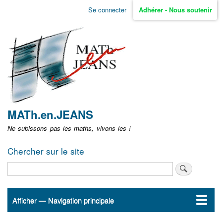
Aller
Se connecter
Adhérer - Nous soutenir
Menu
au
contenu
user
principal
non
identifié
MATh.en.JEANS
Ne subissons pas les maths, vivons les !
Chercher sur le site
Rechercher
Afficher — Navigation principale
Navigation