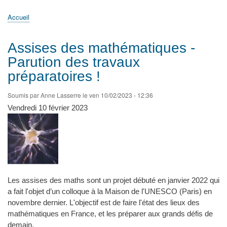
principale
Accueil
Actualités
MATh.en.JEANS ?
Régions et Ateliers
Créer, gérer un atelier
Sujets/Publications
Congrès
Accueil
Fil
d'Ariane
Assises des mathématiques -
Parution des travaux
préparatoires !
Soumis par
Anne Lasserre
le
ven 10/02/2023 - 12:36
Vendredi 10 février 2023
Les assises des maths sont un projet débuté en janvier 2022 qui
a fait l'objet d’un colloque à la Maison de l'UNESCO (Paris) en
novembre dernier. L'objectif est de faire l'état des lieux des
mathématiques en France, et les préparer aux grands défis de
demain.