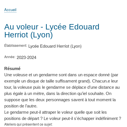
principale
Accueil
Actualités
MATh.en.JEANS ?
Régions et Ateliers
Créer, gérer un atelier
Sujets/Publications
Congrès
Accueil
Fil
d'Ariane
Au voleur - Lycée Edouard
Herriot (Lyon)
Établissement
Lycée Edouard Herriot (Lyon)
Année
2023-2024
Résumé
Une voleuse et un gendarme sont dans un espace donné (par
exemple un disque de taille suffisament grand). Chacun.e leur
tour, la voleuse puis le gendarme se déplace d’une distance au
plus égale à un mètre, dans la direction qu’iel souhaite. On
suppose que les deux personnages savent à tout moment la
position de l’autre.
Le gendarme peut-il attraper le voleur quelle que soit les
positions de départ ? Le voleur peut-il s'échapper indéfiniment ?
Ateliers qui présentent ce sujet