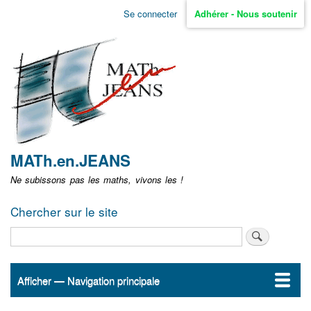
Aller
Se connecter
Adhérer - Nous soutenir
Menu
au
contenu
user
principal
non
identifié
MATh.en.JEANS
Ne subissons pas les maths, vivons les !
Chercher sur le site
Rechercher
Afficher — Navigation principale
Navigation