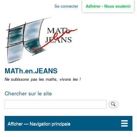
Aller
Se connecter
Adhérer - Nous soutenir
Menu
au
contenu
user
principal
non
identifié
MATh.en.JEANS
Ne subissons pas les maths, vivons les !
Chercher sur le site
Rechercher
Afficher — Navigation principale
Navigation