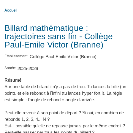
principale
Accueil
Actualités
MATh.en.JEANS ?
Régions et Ateliers
Créer, gérer un atelier
Sujets/Publications
Congrès
Accueil
Fil
d'Ariane
Billard mathématique :
trajectoires sans fin - Collège
Paul-Emile Victor (Branne)
Établissement
Collège Paul-Emile Victor (Branne)
Année
2025-2026
Résumé
Sur une table de billard il n'y a pas de trou. Tu lances la bille (un
point), et elle rebondit à l'infini (tu lances hyper fort !). La règle
est simple : l'angle de rebond = angle d'arrivée.
Peut-elle revenir à son point de départ ? Si oui, en combien de
rebonds 1, 2, 3, 4... N ?
Est-il possible qu'elle ne repasse jamais par le même endroit ?
Peut-elle passer par tous les points du billard ?