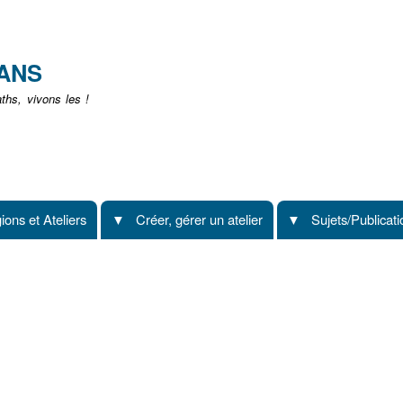
Aller
au
contenu
EANS
principal
hs, vivons les !
ions et Ateliers
Créer, gérer un atelier
Sujets/Publicat