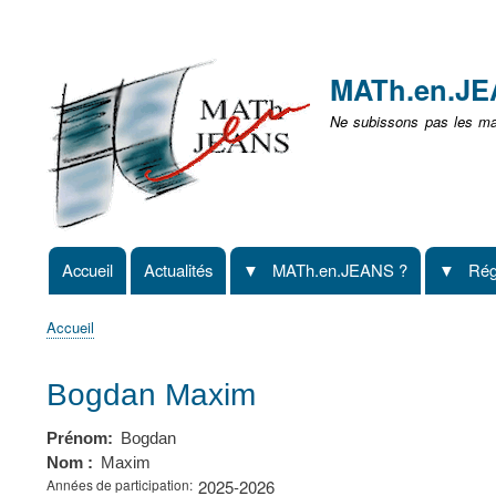
Menu
user
MATh.en.J
non
Ne subissons pas les mat
identifié
Accueil
Actualités
MATh.en.JEANS ?
Rég
Navigation
principale
Accueil
Fil
d'Ariane
Bogdan Maxim
Prénom
Bogdan
Nom
Maxim
Années de participation
2025-2026