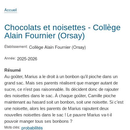
principale
Accueil
Actualités
MATh.en.JEANS ?
Régions et Ateliers
Créer, gérer un atelier
Sujets/Publications
Congrès
Accueil
Fil
d'Ariane
Chocolats et noisettes - Collège
Alain Fournier (Orsay)
Établissement
Collège Alain Fournier (Orsay)
Année
2025-2026
Résumé
Au goûter, Marius a le droit à un bonbon qu’il pioche dans un
grand sac. Mais ses parents réalisent que manger autant de
sucre, ce n’est pas raisonnable. Ils décident donc de rajouter
des noisettes dans le sac. À chaque goûter, Camille pioche
maintenant au hasard soit un bonbon, soit une noisette. Si c’est
une noisette, alors les parents de Marius rajoutent deux
nouvelles noisettes dans le sac ! Le pauvre Marius va-t-il
pouvoir manger tous ses bonbons ?
Mots clés
probabilités