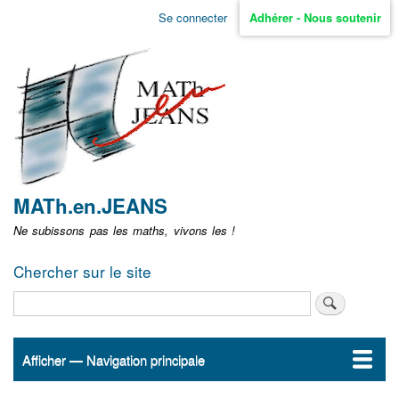
Aller
Se connecter
Adhérer - Nous soutenir
Menu
au
contenu
user
principal
non
identifié
MATh.en.JEANS
Ne subissons pas les maths, vivons les !
Chercher sur le site
Rechercher
Afficher — Navigation principale
Navigation